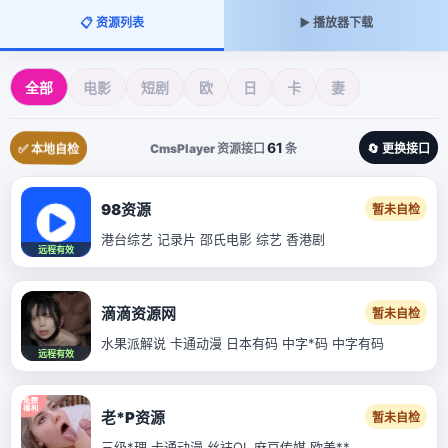
📋 资源列表
▶️ 播放器下载
全部
电影
短剧
欧
日
卡
妻
61
✅ 本地自检
CmsPlayer 资源接口
条
🔄 更换接口
98资源
暂未自检
港台综艺 记录片 邵氏电影 综艺 香港剧
远程有效
滴滴资源网
暂未自检
水果派解说 卡通动漫 日本有码 中字*码 中字有码
远程有效
老*P资源
暂未自检
三级*理 卡通动漫 丝袜OL 麻豆传媒 欧美**