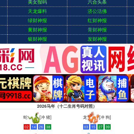
美女报码
六合头条
天龙爆料
济公活佛
绿财神报
红财神报
黄财神报
青财神报
银财神报
发财神报