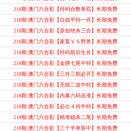
218期:澳门六合彩【特码合数单双】长期免费
218期:澳门六合彩【白姐平特一肖】长期免费
218期:澳门六合彩【原创绝杀三合】长期免费
218期:澳门六合彩【家畜ＶＳ野兽】长期免费
218期:澳门六合彩【特码前后生肖】长期免费
218期:澳门六合彩【金牌七尾中特】长期免费
218期:澳门六合彩【三肖三期必开】长期免费
218期:澳门六合彩【无错二波中特】长期免费
218期:澳门六合彩【内幕六码连准】长期免费
218期:澳门六合彩【必出４肖中特】长期免费
218期:澳门六合彩【精准稳杀二尾】长期免费
218期:澳门六合彩【三个半单双中】长期免费