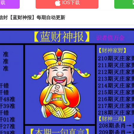
下载
IOS下载
圖信封【蓝财神报】每期自动更新