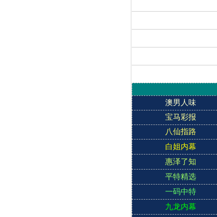
澳男人味
宝马彩报
八仙指路
白姐内幕
惠泽了知
平特精选
一码中特
九龙内幕