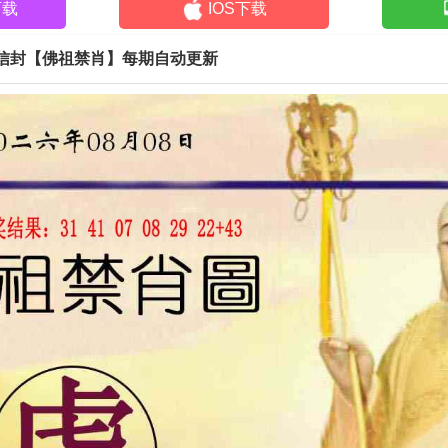
下载
IOS下载
圖信封【佛祖禁肖】每期自动更新