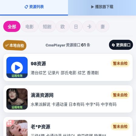
📋 资源列表
▶️ 播放器下载
全部
电影
短剧
欧
日
卡
妻
61
CmsPlayer 资源接口
条
🔄 更换接口
✅ 本地自检
98资源
暂未自检
港台综艺 记录片 邵氏电影 综艺 香港剧
远程有效
滴滴资源网
暂未自检
水果派解说 卡通动漫 日本有码 中字*码 中字有码
远程有效
老*P资源
暂未自检
三级*理 卡通动漫 丝袜OL 麻豆传媒 欧美**