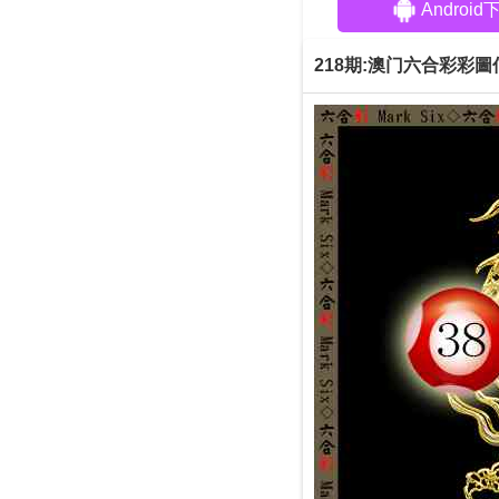
Android
218期:澳门六合彩彩