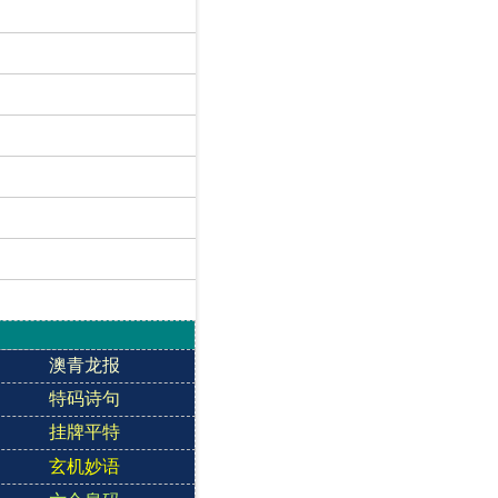
澳青龙报
特码诗句
挂牌平特
玄机妙语