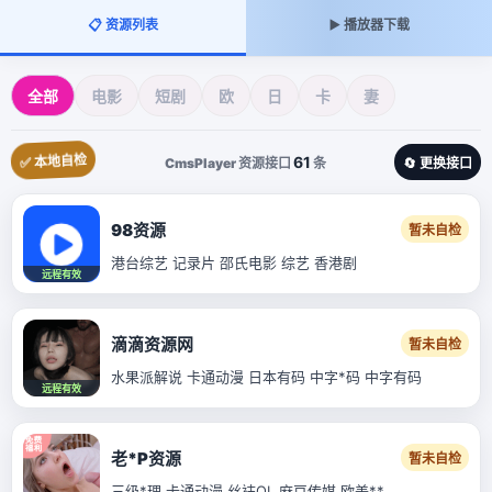
📋 资源列表
▶️ 播放器下载
全部
电影
短剧
欧
日
卡
妻
✅ 本地自检
61
CmsPlayer 资源接口
条
🔄 更换接口
98资源
暂未自检
港台综艺 记录片 邵氏电影 综艺 香港剧
远程有效
滴滴资源网
暂未自检
水果派解说 卡通动漫 日本有码 中字*码 中字有码
远程有效
老*P资源
暂未自检
三级*理 卡通动漫 丝袜OL 麻豆传媒 欧美**