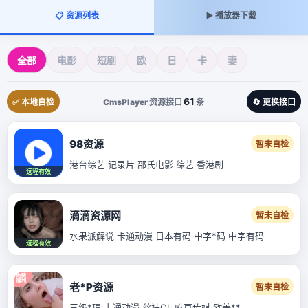
📋 资源列表
▶️ 播放器下载
全部
电影
短剧
欧
日
卡
妻
61
✅ 本地自检
CmsPlayer 资源接口
条
🔄 更换接口
98资源
暂未自检
港台综艺 记录片 邵氏电影 综艺 香港剧
远程有效
滴滴资源网
暂未自检
水果派解说 卡通动漫 日本有码 中字*码 中字有码
远程有效
老*P资源
暂未自检
三级*理 卡通动漫 丝袜OL 麻豆传媒 欧美**