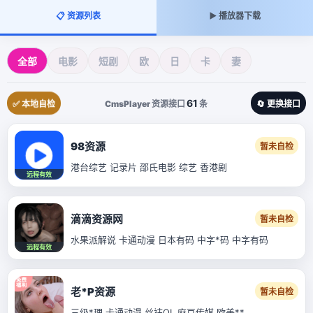
📋 资源列表
▶️ 播放器下载
全部
电影
短剧
欧
日
卡
妻
61
✅ 本地自检
CmsPlayer 资源接口
条
🔄 更换接口
98资源
暂未自检
港台综艺 记录片 邵氏电影 综艺 香港剧
远程有效
滴滴资源网
暂未自检
水果派解说 卡通动漫 日本有码 中字*码 中字有码
远程有效
老*P资源
暂未自检
三级*理 卡通动漫 丝袜OL 麻豆传媒 欧美**